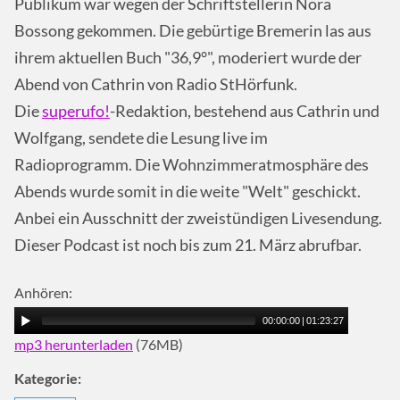
Publikum war wegen der Schriftstellerin Nora
Bossong gekommen. Die gebürtige Bremerin las aus
ihrem aktuellen Buch "36,9°", moderiert wurde der
Abend von Cathrin von Radio StHörfunk.
Die
superufo!
-Redaktion, bestehend aus Cathrin und
Wolfgang, sendete die Lesung live im
Radioprogramm. Die Wohnzimmeratmosphäre des
Abends wurde somit in die weite "Welt" geschickt.
Anbei ein Ausschnitt der zweistündigen Livesendung.
Dieser Podcast ist noch bis zum 21. März abrufbar.
Anhören:
00:00:00
|
01:23:27
mp3 herunterladen
(76MB)
Kategorie: