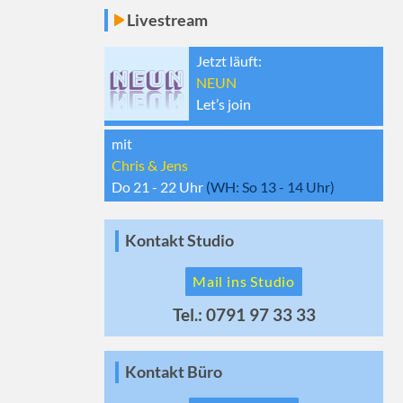
Livestream
Jetzt läuft:
NEUN
Let’s join
mit
Chris & Jens
Do 21 - 22
Uhr
(WH:
So 13 - 14
Uhr)
Kontakt Studio
Mail ins Studio
Tel.: 0791 97 33 33
Kontakt Büro