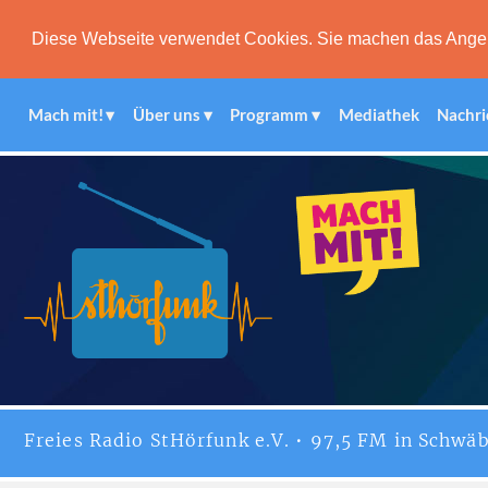
Diese Webseite verwendet Cookies. Sie machen das Angebot
Mach mit!
Über uns
Programm
Mediathek
Nachri
Freies
Radio StHörfunk
e.V. • 97,5 FM in Schwäb