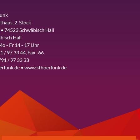
funk
thaus, 2. Stock
 • 74523 Schwäbisch Hall
bisch Hall
Mo - Fr 14 - 17 Uhr
1 / 97 33 44, Fax -66
791 / 97 33 33
erfunk.de • www.sthoerfunk.de