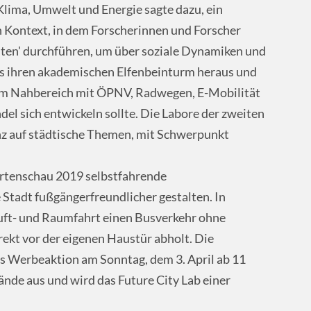
Klima, Umwelt und Energie sagte dazu, ein
n Kontext, in dem Forscherinnen und Forscher
ten' durchführen, um über soziale Dynamiken und
us ihren akademischen Elfenbeinturm heraus und
im Nahbereich mit ÖPNV, Radwegen, E-Mobilität
l sich entwickeln sollte. Die Labore der zweiten
nz auf städtische Themen, mit Schwerpunkt
tenschau 2019 selbstfahrende
 Stadt fußgängerfreundlicher gestalten. In
uft- und Raumfahrt einen Busverkehr ohne
rekt vor der eigenen Haustür abholt. Die
ls Werbeaktion am Sonntag, dem 3. April ab 11
nde aus und wird das Future City Lab einer