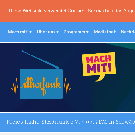
Diese Webseite verwendet Cookies. Sie machen das Angebot
Mach mit!
Über uns
Programm
Mediathek
Nachri
Freies
Radio StHörfunk
e.V. • 97,5 FM in Schwäb