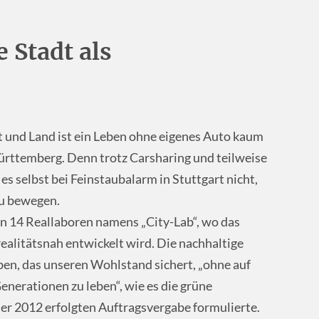
 Stadt als
 und Land ist ein Leben ohne eigenes Auto kaum
ürttemberg. Denn trotz Carsharing und teilweise
s selbst bei Feinstaubalarm in Stuttgart nicht,
u bewegen.
n 14 Reallaboren namens „City-Lab“, wo das
ealitätsnah entwickelt wird. Die nachhaltige
eben, das unseren Wohlstand sichert, „ohne auf
nerationen zu leben“, wie es die grüne
er 2012 erfolgten Auftragsvergabe formulierte.