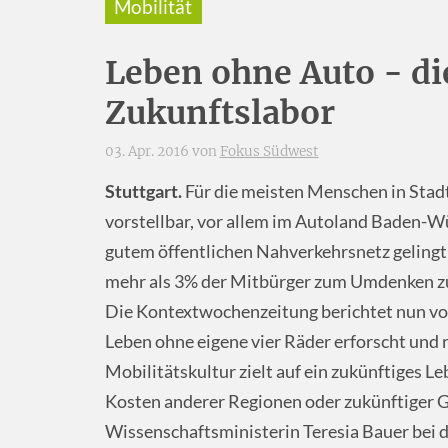
Mobilität
Leben ohne Auto - die
Zukunftslabor
03. Apr. 2016 von
Fokus Südwest
Stuttgart.
Für die meisten Menschen in Stadt
vorstellbar, vor allem im Autoland Baden-W
gutem öffentlichen Nahverkehrsnetz gelingt e
mehr als 3% der Mitbürger zum Umdenken z
Die Kontextwochenzeitung berichtet nun vo
Leben ohne eigene vier Räder erforscht und r
Mobilitätskultur zielt auf ein zukünftiges L
Kosten anderer Regionen oder zukünftiger Ge
Wissenschaftsministerin Teresia Bauer bei d