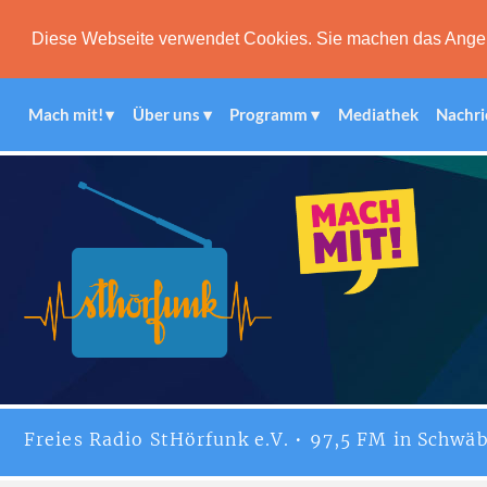
Diese Webseite verwendet Cookies. Sie machen das Angebot
Mach mit!
Über uns
Programm
Mediathek
Nachri
Freies
Radio StHörfunk
e.V. • 97,5 FM in Schwäb