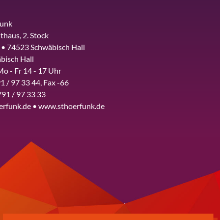
funk
thaus, 2. Stock
 • 74523 Schwäbisch Hall
bisch Hall
Mo - Fr 14 - 17 Uhr
1 / 97 33 44, Fax -66
791 / 97 33 33
erfunk.de • www.sthoerfunk.de