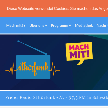
Diese Webseite verwendet Cookies. Sie machen das Angebot
Mach mit!
Über uns
Programm
Mediathek
Nachri
Freies
Radio StHörfunk
e.V. • 97,5 FM in Schwäb