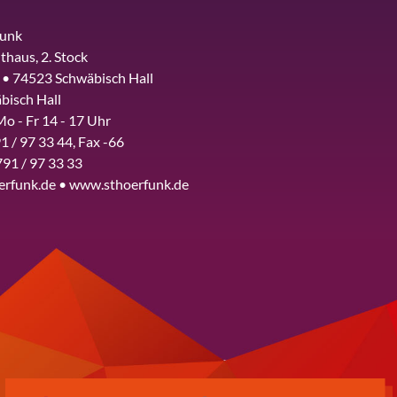
funk
thaus, 2. Stock
 • 74523 Schwäbisch Hall
bisch Hall
Mo - Fr 14 - 17 Uhr
1 / 97 33 44, Fax -66
791 / 97 33 33
erfunk.de • www.sthoerfunk.de