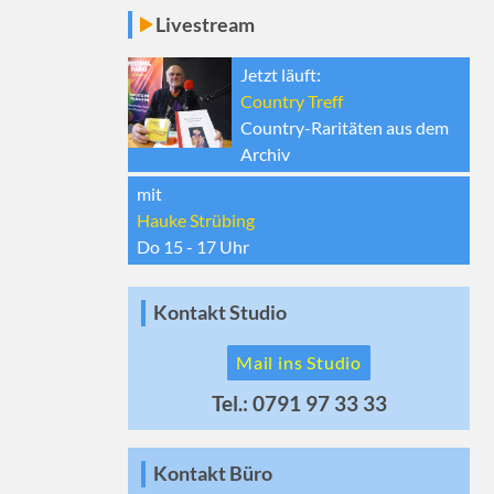
Livestream
Jetzt läuft:
Country Treff
Country-Raritäten aus dem
Archiv
mit
Hauke Strübing
Do 15 - 17
Uhr
Kontakt Studio
Mail ins Studio
Tel.: 0791 97 33 33
Kontakt Büro