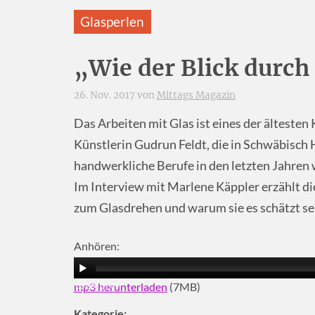
Glasperlen
„Wie der Blick durch 
26. Nov. 2017 von
Mittags Magazin
Das Arbeiten mit Glas ist eines der älteste
Künstlerin Gudrun Feldt, die in Schwäbisch H
handwerkliche Berufe in den letzten Jahren
Im Interview mit Marlene Käppler erzählt di
zum Glasdrehen und warum sie es schätzt se
Anhören:
mp3 herunterladen
(7MB)
00:00
|
07:49
Kategorie: