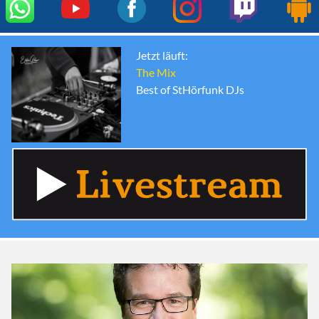
Jetzt läuft:
The Mix
Best of StHörfunk DJs