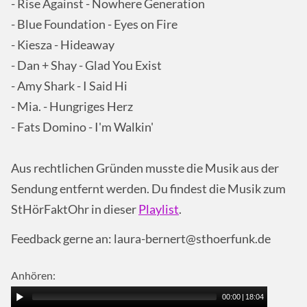
- Rise Against - Nowhere Generation
- Blue Foundation - Eyes on Fire
- Kiesza - Hideaway
- Dan + Shay - Glad You Exist
- Amy Shark - I Said Hi
- Mia. - Hungriges Herz
- Fats Domino - I'm Walkin'
Aus rechtlichen Gründen musste die Musik aus der
Sendung entfernt werden. Du findest die Musik zum
StHörFaktOhr in dieser
Playlist
.
Feedback gerne an: laura-bernert@sthoerfunk.de
Anhören:
00:00
|
18:04