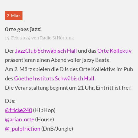
2. März
Orte goes Jazz!
15. Feb. 2024 von
Radio StHörfunk
Der
JazzClub Schwäbisch Hall
und das
Orte Kollektiv
präsentieren einen Abend voller jazzy Beats!
Am 2. März spielen die DJs des Orte Kollektivs im Pub
des
Goethe Instituts Schwäbisch Hall
.
Die Veranstaltung beginnt um 21 Uhr, Eintritt ist frei!
DJs:
@fricke240
(HipHop)
@arian_orte
(House)
@_pulpfriction
(DnB/Jungle)