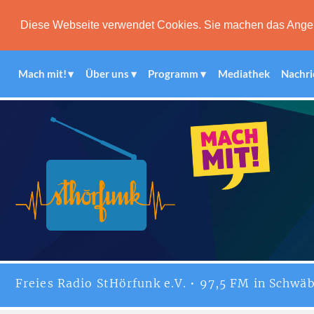
Diese Webseite verwendet Cookies. Sie machen das Angebot
Mach mit!
Über uns
Programm
Mediathek
Nachri
Freies
Radio StHörfunk
e.V. • 97,5 FM in Schwäb