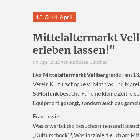
13. & 14. April
Mittelaltermarkt Vell
erleben lassen!"
09. Apr. 2024 von
Kathleen Günther
Der
Mittelaltermarkt Vellberg
findet am
13.
Verein Kulturschock e.V.. Mathias und Mare
StHörfunk
besucht. Für eine kleine Zeitreise
Equipment gesorgt, sondern auch das geme
Fragen wie:
Was erwartet die Besucherinnen und Besuche
„Kulturschock“?, Was fasziniert euch am Mitt