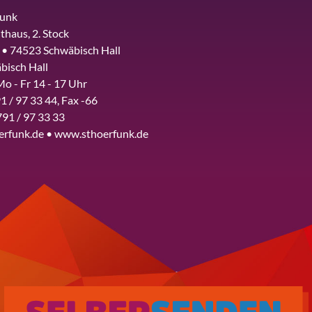
funk
thaus, 2. Stock
 • 74523 Schwäbisch Hall
bisch Hall
Mo - Fr 14 - 17 Uhr
1 / 97 33 44, Fax -66
791 / 97 33 33
erfunk.de • www.sthoerfunk.de