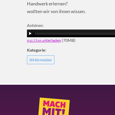
Handwerk erlernen?
wollten wir von ihnen wissen.
Anhören:
mp3 herunterladen
(70MB)
00:00
|
30:30
Kategorie:
StHörmelder