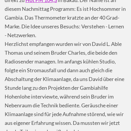
direkt zu
Hot FM 104,3
in Bakau. Der Name ist an
diesem Nachmittag Programm: Es ist Hochsommer in
Gambia. Das Thermometer kratzte an der 40 Grad-
Marke. Die Idee unseres Besuchs: Verstehen - Lernen
- Netzwerken.
Herzlichst empfangen wurden wir von David L. Able
Thomas und seinem Bruder Charles, die beide den
Radiosender managen. Im anfangs kühlen Studio,
folgte ein Stromausfall und dann auch gleich die
Abschaltung der Klimaanlage, da uns David über eine
Stunde lang zu den Projekten der Gambiahilfe
Hohenlohe interviewte, während sein Bruder im
Nebenraum die Technik bediente. Geräusche einer
Klimaanlage sind für jede Aufnahme störend, wie wir
aus eigener Erfahrung wissen. Da mussten wir jetzt