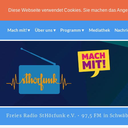
Diese Webseite verwendet Cookies. Sie machen das Angebot
Mach mit!
Über uns
Programm
Mediathek
Nachri
Freies
Radio StHörfunk
e.V. • 97,5 FM in Schwäb