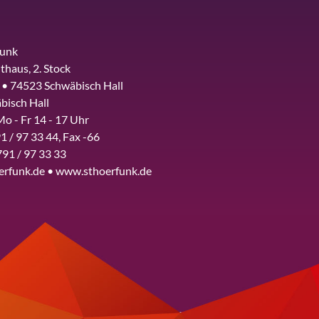
funk
thaus, 2. Stock
 • 74523 Schwäbisch Hall
bisch Hall
Mo - Fr 14 - 17 Uhr
1 / 97 33 44, Fax -66
791 / 97 33 33
erfunk.de • www.sthoerfunk.de