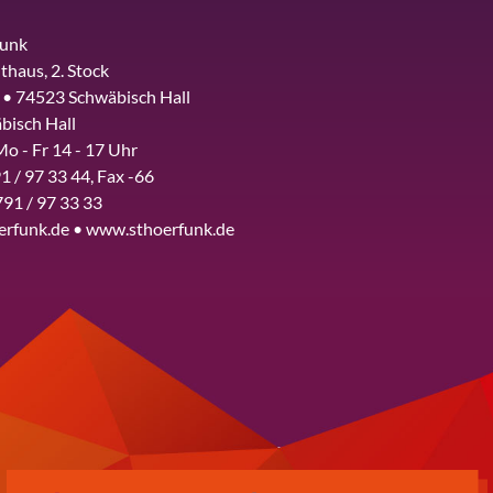
funk
thaus, 2. Stock
 • 74523 Schwäbisch Hall
bisch Hall
Mo - Fr 14 - 17 Uhr
1 / 97 33 44, Fax -66
791 / 97 33 33
erfunk.de • www.sthoerfunk.de