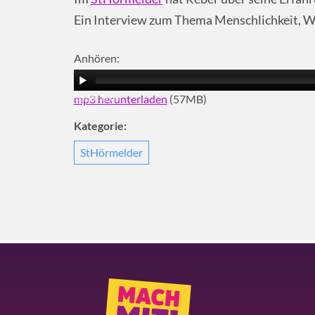
Ein Interview zum Thema Menschlichkeit, W
Anhören:
mp3 herunterladen
(57MB)
00:00
|
25:05
Kategorie:
StHörmelder