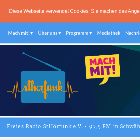
Diese Webseite verwendet Cookies. Sie machen das Angebot
Mach mit!
Über uns
Programm
Mediathek
Nachri
Freies
Radio StHörfunk
e.V. • 97,5 FM in Schwäb