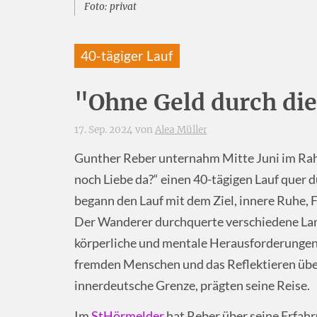
Foto: privat
40-tägiger Lauf
"Ohne Geld durch die
17. Sep. 2024 von
Alea Müller
Gunther Reber unternahm Mitte Juni im Rahm
noch Liebe da?“ einen 40-tägigen Lauf quer 
begann den Lauf mit dem Ziel, innere Ruhe, F
Der Wanderer durchquerte verschiedene Lan
körperliche und mentale Herausforderungen
fremden Menschen und das Reflektieren über
innerdeutsche Grenze, prägten seine Reise.
Im
StHörmelder
hat Reber über seine Erfahr