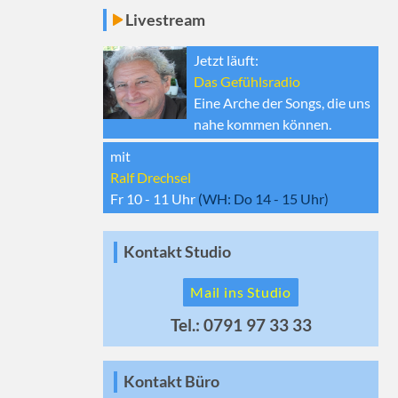
Livestream
Jetzt läuft:
Das Gefühlsradio
Eine Arche der Songs, die uns
nahe kommen können.
mit
Ralf Drechsel
Fr 10 - 11
Uhr
(WH:
Do 14 - 15
Uhr)
Kontakt Studio
Mail ins Studio
Tel.: 0791 97 33 33
Kontakt Büro