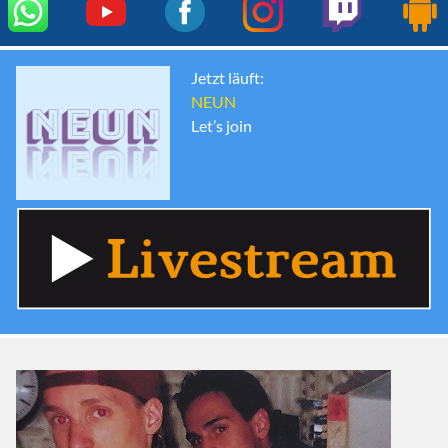
Jetzt läuft:
NEUN
Let’s join