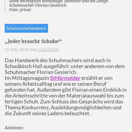
Seine wichtigsten Werkzeuge: Hammer und die Zange.
Schuhmacher Florian Gesierich
Foto: privat
Schuhmacherhandwerk
„Jeder braucht Schuhe“
12. Sep. 2025 von
Lisa Pierre
Das Handwerk des Schuhmachers wird auch in
Schwäbisch Hall ausgeführt: unter anderem von dem
Schuhmacher Florian Gesierich.
Im Mittagsmagazin
StHörmelder
erzählt er von
seinem Arbeitsalltag und wie er seinen Beruf
gefunden hat. Außerdem gibt Florian einen Einblick in
die Arbeitsschritte von der Materialauswahl bis zum
fertigen Schuh. Zum Schluss des Gesprächs wird das
Thema Konkurrenz, Ausbildungsmöglichkeiten und
die Zukunft seines Ladens beleuchtet.
Anhören: