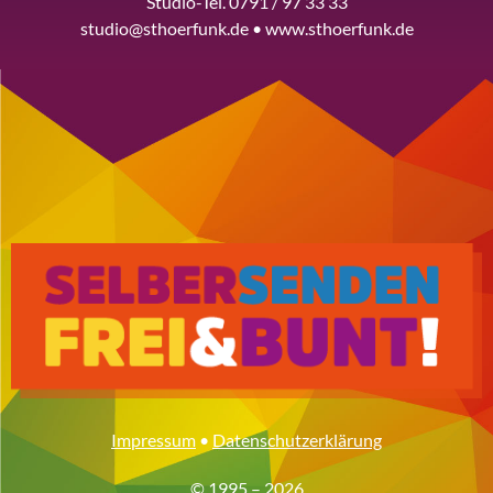
Studio-Tel. 0791 / 97 33 33
studio@sthoerfunk.de • www.sthoerfunk.de
Impressum
•
Datenschutzerklärung
© 1995 – 2026