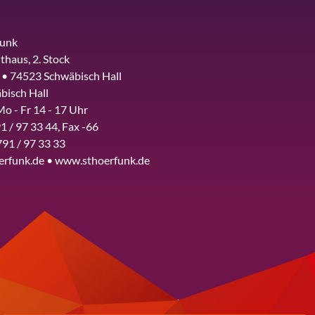
funk
thaus, 2. Stock
 • 74523 Schwäbisch Hall
bisch Hall
Mo - Fr 14 - 17 Uhr
1 / 97 33 44, Fax -66
791 / 97 33 33
erfunk.de • www.sthoerfunk.de