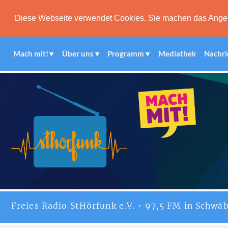
Diese Webseite verwendet Cookies. Sie machen das Angebot
Mach mit!
Über uns
Programm
Mediathek
Nachri
Freies
Radio StHörfunk
e.V. • 97,5 FM in Schwäb