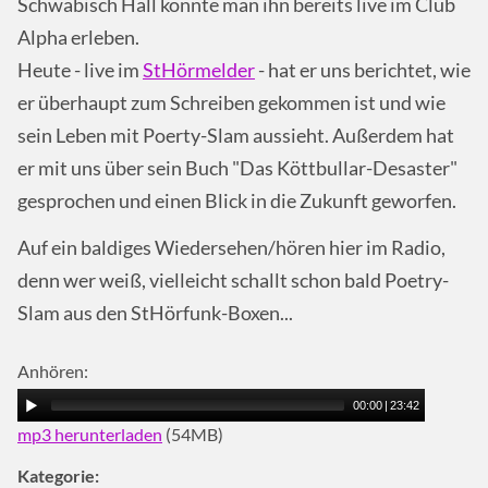
Schwäbisch Hall konnte man ihn bereits live im Club
Alpha erleben.
Heute - live im
StHörmelder
- hat er uns berichtet, wie
er überhaupt zum Schreiben gekommen ist und wie
sein Leben mit Poerty-Slam aussieht. Außerdem hat
er mit uns über sein Buch "Das Köttbullar-Desaster"
gesprochen und einen Blick in die Zukunft geworfen.
Auf ein baldiges Wiedersehen/hören hier im Radio,
denn wer weiß, vielleicht schallt schon bald Poetry-
Slam aus den StHörfunk-Boxen...
Anhören:
00:00
|
23:42
mp3 herunterladen
(54MB)
Kategorie: