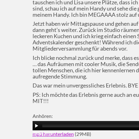
tauschen ich und Lisa unsere Plätze, dass ich
sind, schau ich auf mein Handy und sehe di
meinem Handy. Ich bin MEGAAAA stolz auf 
Jetzt haben wir Mittagspause und gehen auf
dann geht’s weiter. Zurück im Studio räumen 
leckeren Kuchen und ich krieg einfach ein
Adventskalender geschenkt! Während ich dies
Mitgliederversammlung für abends vor.
Ich blicke nochmal zurück und merke, dass e
… das Aufräumen mit cooler Musik, die Sen
tollen Menschen, die ich hier kennenlernen d
aufregende Stimmung.
Das war mein unvergessliches Erlebnis. BYE
PS: Ich möchte das Erlebnis gerne auch an
MIT!!!
Anhören:
mp3 herunterladen
(29MB)
00:00
|
12:33