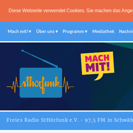
Diese Webseite verwendet Cookies. Sie machen das Angebot
Mach mit!
Über uns
Programm
Mediathek
Nachri
Freies
Radio StHörfunk
e.V. • 97,5 FM in Schwäb