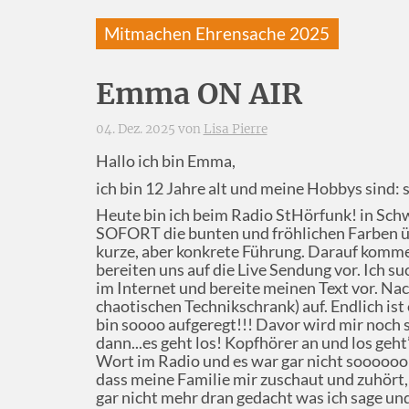
Mitmachen Ehrensache 2025
Emma ON AIR
04. Dez. 2025 von
Lisa Pierre
Hallo ich bin Emma,
ich bin 12 Jahre alt und meine Hobbys sind: s
Heute bin ich beim Radio StHörfunk! in Schwä
SOFORT die bunten und fröhlichen Farben übe
kurze, aber konkrete Führung. Darauf kommen
bereiten uns auf die Live Sendung vor. Ich 
im Internet und bereite meinen Text vor. Na
chaotischen Technikschrank) auf. Endlich ist 
bin soooo aufgeregt!!! Davor wird mir noch s
dann...es geht los! Kopfhörer an und los geht
Wort im Radio und es war gar nicht soooooo
dass meine Familie mir zuschaut und zuhört
gar nicht mehr dran gedacht was ich sage un