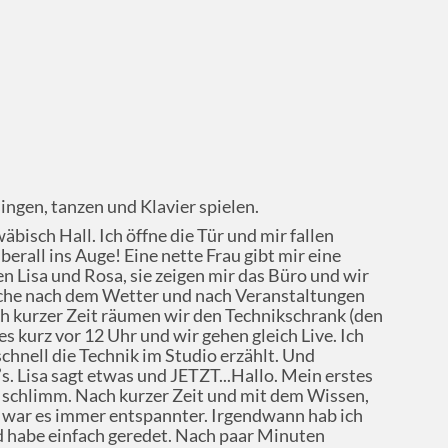
ingen, tanzen und Klavier spielen.
bisch Hall. Ich öffne die Tür und mir fallen
rall ins Auge! Eine nette Frau gibt mir eine
 Lisa und Rosa, sie zeigen mir das Büro und wir
suche nach dem Wetter und nach Veranstaltungen
ch kurzer Zeit räumen wir den Technikschrank (den
es kurz vor 12 Uhr und wir gehen gleich Live. Ich
chnell die Technik im Studio erzählt. Und
’s. Lisa sagt etwas und JETZT...Hallo. Mein erstes
 schlimm. Nach kurzer Zeit und mit dem Wissen,
, war es immer entspannter. Irgendwann hab ich
d habe einfach geredet. Nach paar Minuten