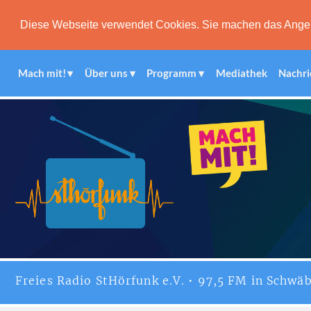
Diese Webseite verwendet Cookies. Sie machen das Angebot
Mach mit!
Über uns
Programm
Mediathek
Nachri
Freies
Radio StHörfunk
e.V. • 97,5 FM in Schwäb