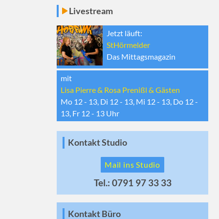
Livestream
Jetzt läuft:
StHörmelder
Das Mittagsmagazin
mit
Lisa Pierre & Rosa Prenißl & Gästen
Mo 12 - 13, Di 12 - 13, Mi 12 - 13, Do 12 -
13, Fr 12 - 13
Uhr
Kontakt Studio
Mail ins Studio
Tel.: 0791 97 33 33
Kontakt Büro