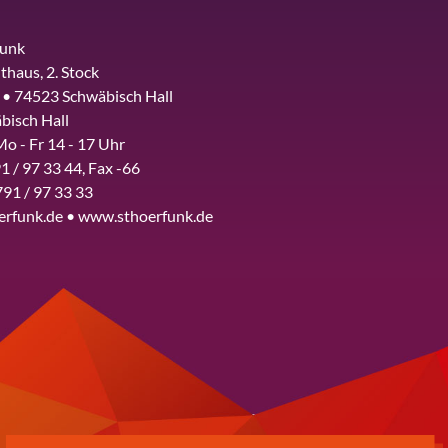
funk
thaus, 2. Stock
 • 74523 Schwäbisch Hall
bisch Hall
Mo - Fr 14 - 17 Uhr
1 / 97 33 44, Fax -66
791 / 97 33 33
erfunk.de • www.sthoerfunk.de