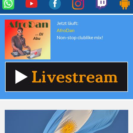
Jetzt läuft:
AfroDan
Non-stop clublike mix!