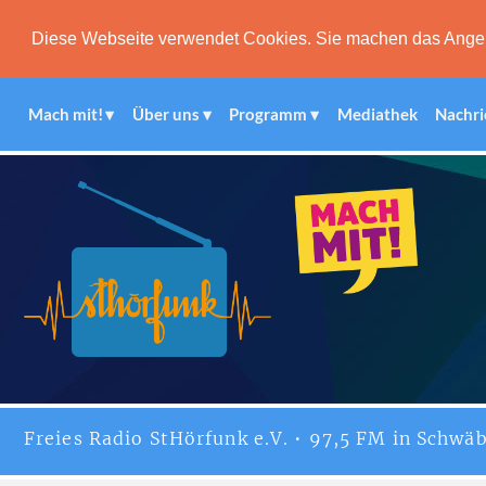
Diese Webseite verwendet Cookies. Sie machen das Angebot
Mach mit!
Über uns
Programm
Mediathek
Nachri
Freies
Radio StHörfunk
e.V. • 97,5 FM in Schwäb