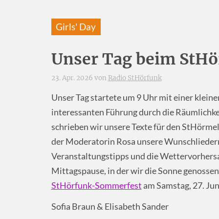
Girls' Day
Unser Tag beim StHö
23. Apr. 2026 von
Radio StHörfunk
Unser Tag startete um 9 Uhr mit einer klein
interessanten Führung durch die Räumlichke
schrieben wir unsere Texte für den StHörme
der Moderatorin Rosa unsere Wunschliedern
Veranstaltungstipps und die Wettervorhersa
Mittagspause, in der wir die Sonne genossen,
StHörfunk-Sommerfest
am Samstag, 27. Jun
Sofia Braun & Elisabeth Sander