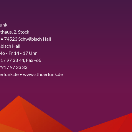
funk
thaus, 2. Stock
 • 74523 Schwäbisch Hall
bisch Hall
Mo - Fr 14 - 17 Uhr
1 / 97 33 44, Fax -66
791 / 97 33 33
erfunk.de • www.sthoerfunk.de