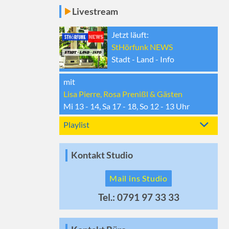
Livestream
Jetzt läuft:
StHörfunk NEWS
Stadt - Land - Info
mit
Lisa Pierre, Rosa Prenißl & Gästen
Mi 13 - 14, Sa 17 - 18, So 12 - 13
Uhr
Playlist
Kontakt Studio
Mail ins Studio
Tel.: 0791 97 33 33