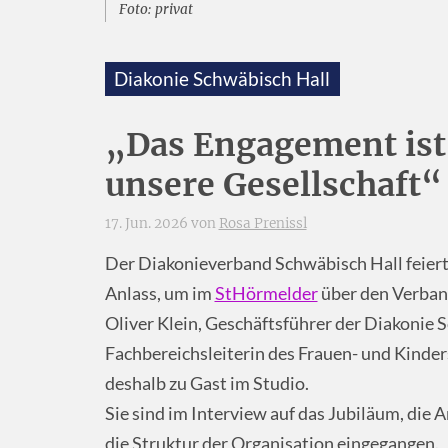
Foto: privat
Diakonie Schwäbisch Hall
„Das Engagement ist 
unsere Gesellschaft“
17. Jun. 2026 von
Rosa Prenissl
Der Diakonieverband Schwäbisch Hall feiert d
Anlass, um im
StHörmelder
über den Verband
Oliver Klein, Geschäftsführer der Diakonie S
Fachbereichsleiterin des Frauen- und Kinde
deshalb zu Gast im Studio.
Sie sind im Interview auf das Jubiläum, die 
die Struktur der Organisation eingegangen.