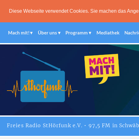
Diese Webseite verwendet Cookies. Sie machen das Angebot
Mach mit!
Über uns
Programm
Mediathek
Nachri
Freies
Radio StHörfunk
e.V. • 97,5 FM in Schwäb