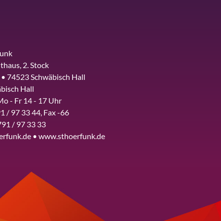
funk
thaus, 2. Stock
 • 74523 Schwäbisch Hall
bisch Hall
Mo - Fr 14 - 17 Uhr
1 / 97 33 44, Fax -66
791 / 97 33 33
erfunk.de • www.sthoerfunk.de