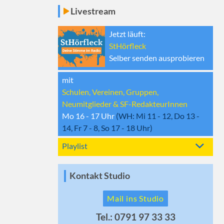
Livestream
Jetzt läuft:
StHörfleck
Selber senden ausprobieren
mit
Schulen, Vereinen, Gruppen,
Neumitglieder & SF-RedakteurInnen
Mo 16 - 17
Uhr
(WH:
Mi 11 - 12, Do 13 -
14, Fr 7 - 8, So 17 - 18
Uhr)
Playlist
Kontakt Studio
Mail ins Studio
Tel.: 0791 97 33 33