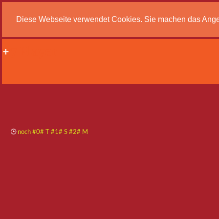
Diese Webseite verwendet Cookies. Sie machen das Angebot
+
7 Player
noch
#0# T #1# S #2# M