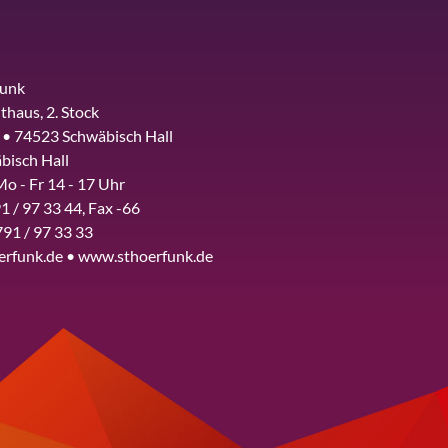
funk
thaus, 2. Stock
 • 74523 Schwäbisch Hall
bisch Hall
Mo - Fr 14 - 17 Uhr
1 / 97 33 44, Fax -66
791 / 97 33 33
erfunk.de • www.sthoerfunk.de