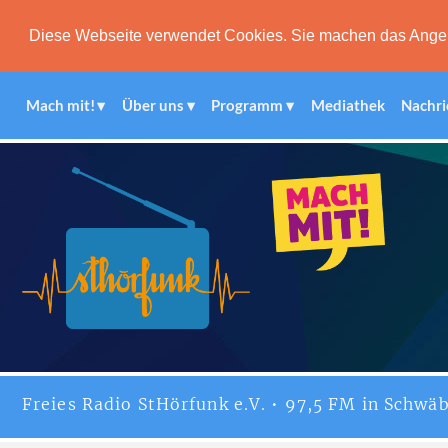
Diese Webseite verwendet Cookies. Sie machen das Angebot
Mach mit!
Über uns
Programm
Mediathek
Nachri
Freies
Radio StHörfunk
e.V. • 97,5 FM in Schwäb