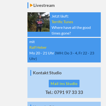
Livestream
Jetzt läuft:
Terrific Tunes
Where have all the good
times gone?
mit
Ralf Heber
Mo 20 - 21
Uhr
(WH:
Do 3 - 4, Fr 22 - 23
Uhr)
Kontakt Studio
Mail ins Studio
Tel.: 0791 97 33 33