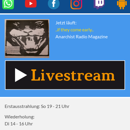
Jetzt läuft:
..if they come early..
Anarchist Radio Magazine
Erstausstrahlung:
So 19 - 21
Uhr
Wiederholung:
Di 14 - 16
Uhr