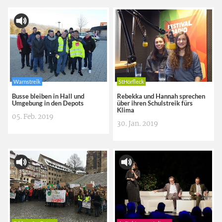
Warnstreik
StHörfleck
Busse bleiben in Hall und
Rebekka und Hannah sprechen
Umgebung in den Depots
über ihren Schulstreik fürs
Klima
05. Feb. 2019
30. Jan. 2019