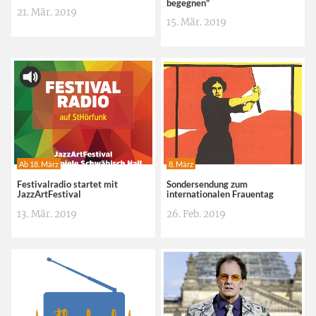
begegnen"
21. Mär. 2019
15. Mär. 2019
Ab 18. März
8. März
Festivalradio startet mit
Sondersendung zum
JazzArtFestival
internationalen Frauentag
13. Mär. 2019
26. Feb. 2019