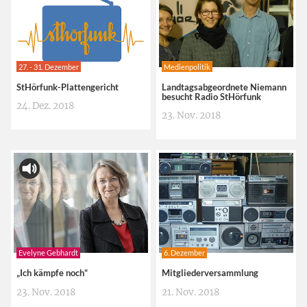
27. - 31. Dezember
Medienpolitik
StHörfunk-Plattengericht
Landtagsabgeordnete Niemann
besucht Radio StHörfunk
24. Dez. 2018
23. Nov. 2018
Evelyne Gebhardt
6. Dezember
„Ich kämpfe noch“
Mitgliederversammlung
23. Nov. 2018
21. Nov. 2018