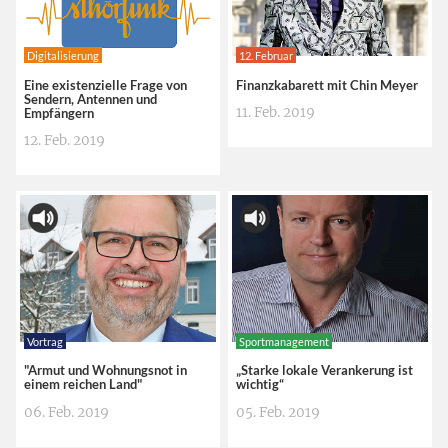
Digitalisierung
12. Februar
Eine existenzielle Frage von
Finanzkabarett mit Chin Meyer
Sendern, Antennen und
11. Feb. 2019
Empfängern
12. Feb. 2019
Vortrag
Sportmanagement
"Armut und Wohnungsnot in
„Starke lokale Verankerung ist
einem reichen Land"
wichtig“
06. Feb. 2019
05. Feb. 2019