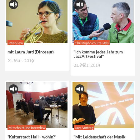
Interview
Christoph Schulte-Vels
mit Laura Jurd (Dinosaur)
"Ich komme jedes Jahr zum
JazzArtFestival"
21. Mär. 2019
21. Mär. 2019
Mitschnitt und Interview
Jazz-Vortrag
"Kulturstadt Hall - wohin?"
"Mit Leidenschaft der Musik