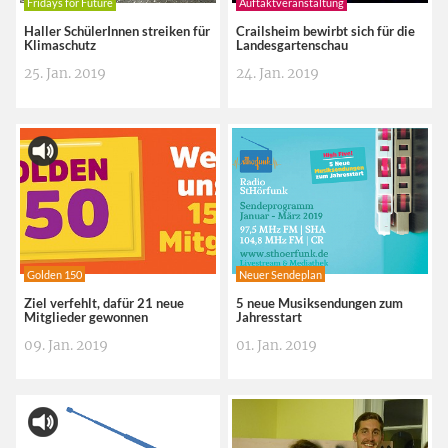
Fridays for Future
Auftaktveranstaltung
Haller SchülerInnen streiken für
Crailsheim bewirbt sich für die
Klimaschutz
Landesgartenschau
25. Jan. 2019
24. Jan. 2019
Golden 150
Neuer Sendeplan
Ziel verfehlt, dafür 21 neue
5 neue Musiksendungen zum
Mitglieder gewonnen
Jahresstart
09. Jan. 2019
01. Jan. 2019