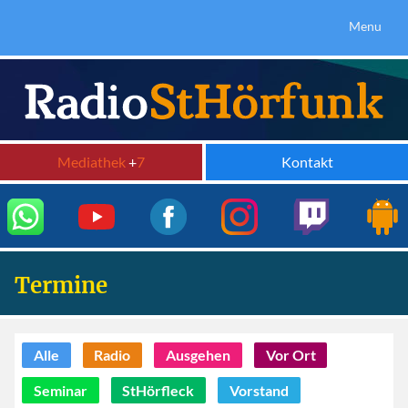
Menu
Mediathek
+
7
Kontakt
Termine
Alle
Radio
Ausgehen
Vor Ort
Seminar
StHörfleck
Vorstand