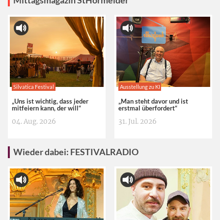
Mittagsmagazin StHörmelder
Silvatica Festival
Ausstellung zu KI
„Uns ist wichtig, dass jeder
„Man steht davor und ist
mitfeiern kann, der will“
erstmal überfordert“
04. Aug. 2026
31. Jul. 2026
Wieder dabei: FESTIVALRADIO