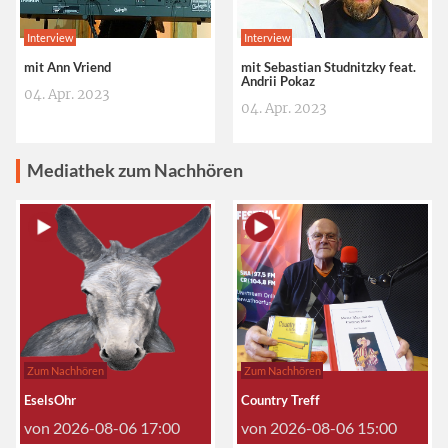
Interview
Interview
mit Ann Vriend
mit Sebastian Studnitzky feat.
Andrii Pokaz
04. Apr. 2023
04. Apr. 2023
Mediathek zum Nachhören
Zum Nachhören
Zum Nachhören
EselsOhr
Country Treff
von
2026-08-06 17:00
von
2026-08-06 15:00