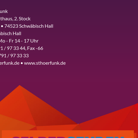
funk
thaus, 2. Stock
 • 74523 Schwäbisch Hall
bisch Hall
Mo - Fr 14 - 17 Uhr
1 / 97 33 44, Fax -66
791 / 97 33 33
erfunk.de • www.sthoerfunk.de