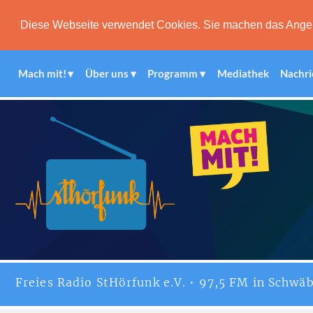
Diese Webseite verwendet Cookies. Sie machen das Angebot
Mach mit!
Über uns
Programm
Mediathek
Nachri
Freies
Radio StHörfunk
e.V. • 97,5 FM in Schwäb