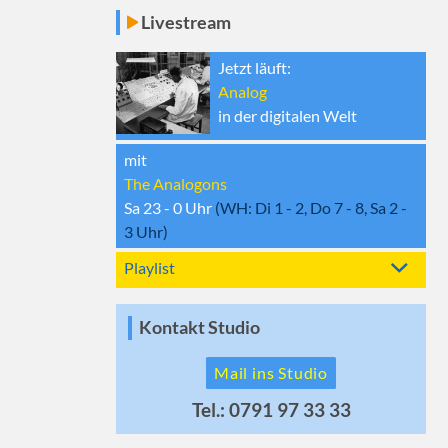
Livestream
Jetzt läuft:
Analog
in der digitalen Welt
mit
The Analogons
Sa 23 - 0
Uhr
(WH:
Di 1 - 2, Do 7 - 8, Sa 2 -
3
Uhr)
Playlist
Kontakt Studio
Mail ins Studio
Tel.: 0791 97 33 33