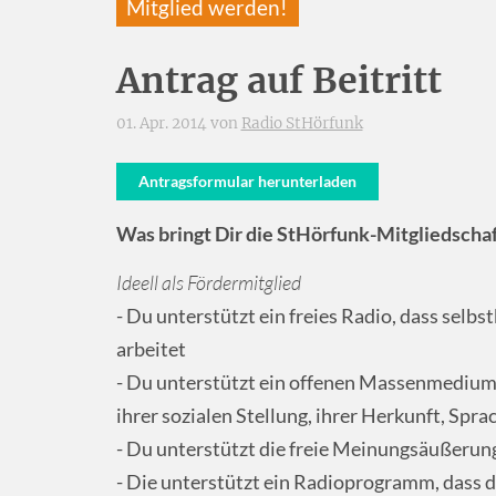
Mitglied werden!
Antrag auf Beitritt
01. Apr. 2014 von
Radio StHörfunk
Antragsformular herunterladen
Was bringt Dir die StHörfunk-Mitgliedscha
Ideell als Fördermitglied
- Du unterstützt ein freies Radio, dass sel
arbeitet
- Du unterstützt ein offenen Massenmedium
ihrer sozialen Stellung, ihrer Herkunft, Sprac
- Du unterstützt die freie Meinungsäußerun
- Die unterstützt ein Radioprogramm, dass di