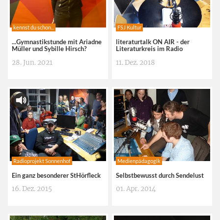
kennst du schon...
FSJ Kultur
...Gymnastikstunde mit Ariadne
literaturtalk ON AIR - der
Müller und Sybille Hirsch?
Literaturkreis im Radio
28. Jun. 2021
11. Dez. 2018
Radioprojekt Sonnenhof
Medienpädagogik
Ein ganz besonderer StHörfleck
Selbstbewusst durch Sendelust
16. Dez. 2015
01. Apr. 2014