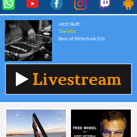
Jetzt läuft:
The Mix
Best of StHörfunk DJs