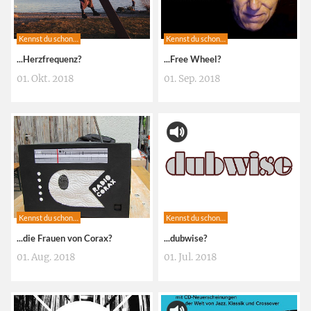
Kennst du schon…
Kennst du schon…
...Herzfrequenz?
...Free Wheel?
01. Okt. 2018
01. Sep. 2018
Kennst du schon…
Kennst du schon…
...die Frauen von Corax?
...dubwise?
01. Aug. 2018
01. Jul. 2018