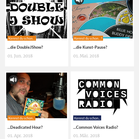
Kennst du schon…
Kennst du schon…?
...die DoubleJShow?
...die Kunst-Pause?
01. Jun. 2018
01. Mai. 2018
Kennst du schon...
Kennst du schon...
...Deadicated Hour?
...Common Voices Radio?
01. Apr. 2018
01. Mär. 2018