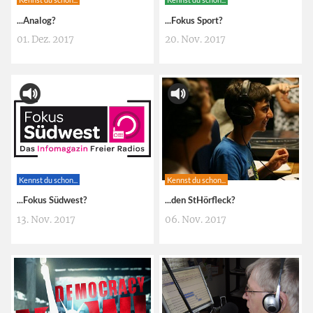
...Analog?
...Fokus Sport?
01. Dez. 2017
20. Nov. 2017
Kennst du schon...
Kennst du schon...
...Fokus Südwest?
...den StHörfleck?
13. Nov. 2017
06. Nov. 2017