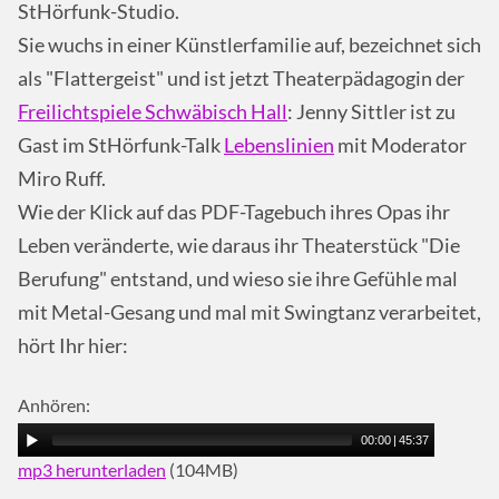
StHörfunk-Studio.
Sie wuchs in einer Künstlerfamilie auf, bezeichnet sich
als "Flattergeist" und ist jetzt Theaterpädagogin der
Freilichtspiele Schwäbisch Hall
: Jenny Sittler ist zu
Gast im StHörfunk-Talk
Lebenslinien
mit Moderator
Miro Ruff.
Wie der Klick auf das PDF-Tagebuch ihres Opas ihr
Leben veränderte, wie daraus ihr Theaterstück "Die
Berufung" entstand, und wieso sie ihre Gefühle mal
mit Metal-Gesang und mal mit Swingtanz verarbeitet,
hört Ihr hier:
Anhören:
00:00
|
45:37
mp3 herunterladen
(104MB)