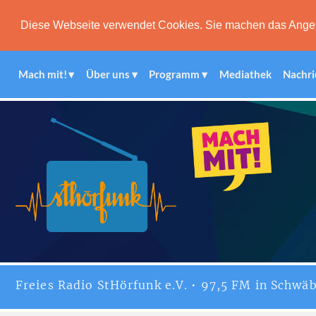
Diese Webseite verwendet Cookies. Sie machen das Angebot
Mach mit!
Über uns
Programm
Mediathek
Nachri
Freies
Radio StHörfunk
e.V. • 97,5 FM in Schwäb