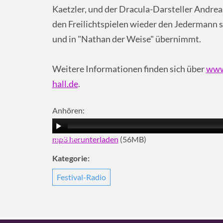
Kaetzler, und der Dracula-Darsteller Andre
den Freilichtspielen wieder den Jedermann sp
und in "Nathan der Weise" übernimmt.
Weitere Informationen finden sich über
www
hall.de
.
Anhören:
mp3 herunterladen
(56MB)
00:00
|
44:22
Kategorie:
Festival-Radio