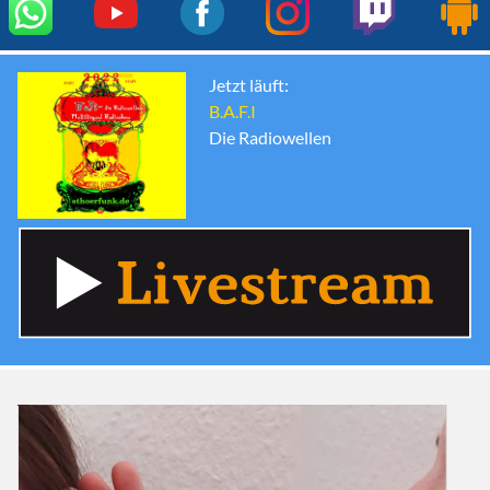
Jetzt läuft:
B.A.F.I
Die Radiowellen