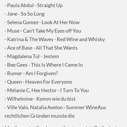
- Paula Abdul - Straight Up
- Jane - So So Long
- Selena Gomez - Look At Her Now
- Muse - Can't Take My Eyes off You
- Katrina & The Waves - Red Wine and Whisky
- Ace of Base - All That She Wants
- Magdalena Tul - Jestem
- Bee Gees - This Is Where I Came In
- Rumer - Am I Forgiven?
- Queen - Heaven For Everyone
- Melanie C, Hex Hector - I Turn To You
- Wilhelmine - Komm wie du bist
- Ville Valo, Natalia Avelon - Summer WineAus
rechtlichen Gründen musste die