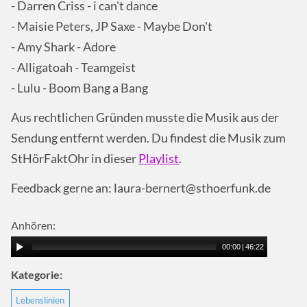
- Darren Criss - i can't dance
- Maisie Peters, JP Saxe - Maybe Don't
- Amy Shark - Adore
- Alligatoah - Teamgeist
- Lulu - Boom Bang a Bang
Aus rechtlichen Gründen musste die Musik aus der
Sendung entfernt werden. Du findest die Musik zum
StHörFaktOhr in dieser
Playlist
.
Feedback gerne an: laura-bernert@sthoerfunk.de
Anhören:
00:00
|
46:22
Kategorie:
Lebenslinien