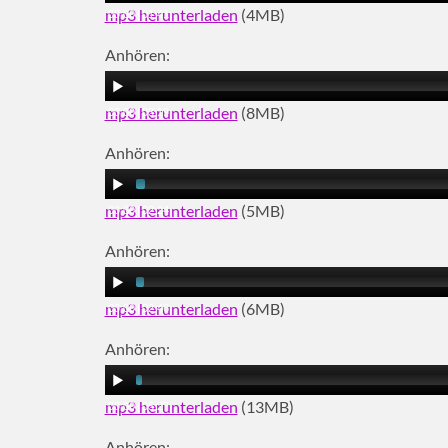
mp3 herunterladen
(4MB)
00:00
|
01:41
Anhören:
mp3 herunterladen
(8MB)
00:00
|
03:19
Anhören:
mp3 herunterladen
(5MB)
00:00
|
02:24
Anhören:
mp3 herunterladen
(6MB)
00:00
|
02:46
Anhören:
mp3 herunterladen
(13MB)
00:00
|
05:27
Anhören: