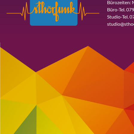
Bürozeiten: 
Büro-Tel. 079
Studio-Tel. 0
studio@stho