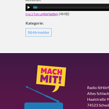
mp3 herunterladen
(4MB)
00:00
|
01:56
Kategorie:
StHörmelder
Radio StHör
Altes Schlach
Haalstraße 9
74523 Schwä