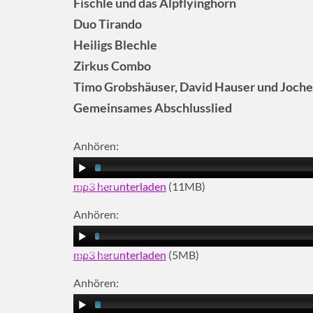
Fischle und das Alpflyinghorn
Duo Tirando
Heiligs Blechle
Zirkus Combo
Timo Grobshäuser, David Hauser und Joche
Gemeinsames Abschlusslied
Anhören:
mp3 herunterladen
(11MB)
00:00
|
04:39
Anhören:
mp3 herunterladen
(5MB)
00:00
|
02:23
Anhören: