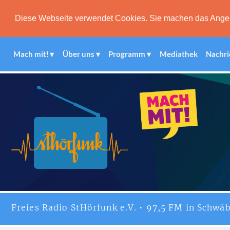
Diese Webseite verwendet Cookies. Sie machen das Angebot
Mach mit!
Über uns
Programm
Mediathek
Nachri
Freies
Radio StHörfunk
e.V. • 97,5 FM in Schwäb