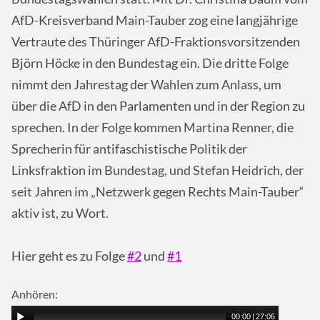
AfD-Kreisverband Main-Tauber zog eine langjährige
Vertraute des Thüringer AfD-Fraktionsvorsitzenden
Björn Höcke in den Bundestag ein. Die dritte Folge
nimmt den Jahrestag der Wahlen zum Anlass, um
über die AfD in den Parlamenten und in der Region zu
sprechen. In der Folge kommen Martina Renner, die
Sprecherin für antifaschistische Politik der
Linksfraktion im Bundestag, und Stefan Heidrich, der
seit Jahren im „Netzwerk gegen Rechts Main-Tauber“
aktiv ist, zu Wort.
Hier geht es zu Folge
#2
und
#1
Anhören:
00:00
|
27:06