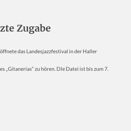
tzte Zugabe
ffnete das Landesjazzfestival in der Haller
s „Gitanerias“ zu hören. DIe Datei ist bis zum 7.