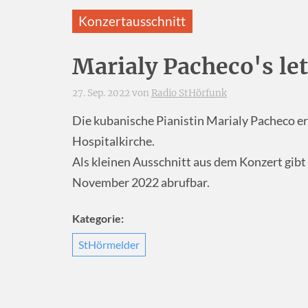
Konzertausschnitt
Marialy Pacheco's le
27. Sep. 2022 von
Radio StHörfunk
Die kubanische Pianistin Marialy Pacheco erö
Hospitalkirche.
Als kleinen Ausschnitt aus dem Konzert gibt e
November 2022 abrufbar.
Kategorie:
StHörmelder