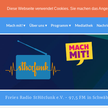
Diese Webseite verwendet Cookies. Sie machen das Angebot
Mach mit!
Über uns
Programm
Mediathek
Nachri
Freies
Radio StHörfunk
e.V. • 97,5 FM in Schwäb