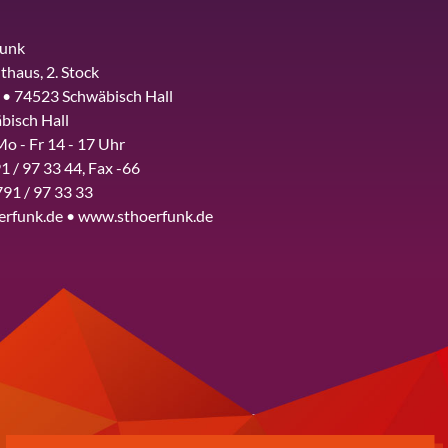
funk
thaus, 2. Stock
 • 74523 Schwäbisch Hall
bisch Hall
Mo - Fr 14 - 17 Uhr
1 / 97 33 44, Fax -66
791 / 97 33 33
erfunk.de • www.sthoerfunk.de