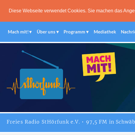
Diese Webseite verwendet Cookies. Sie machen das Angebot
Mach mit!
Über uns
Programm
Mediathek
Nachri
Freies
Radio StHörfunk
e.V. • 97,5 FM in Schwäb