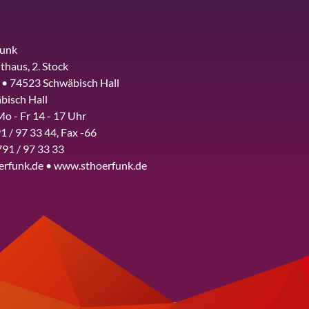
funk
thaus, 2. Stock
 • 74523 Schwäbisch Hall
bisch Hall
Mo - Fr 14 - 17 Uhr
1 / 97 33 44, Fax -66
791 / 97 33 33
erfunk.de • www.sthoerfunk.de