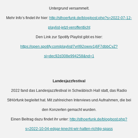
Untergrund versammelt.
Mehr Info‘s findet ihr hier:
http://sthoerfunk.de/blog/post.php?s=2022-07-12-
playlist-jetzt-veroffentlicht
Den Link zur Spotify Playlist gibt es hier:
https://open.spotify.com/playlist/7vrlI92owxv1j6F7dbbCvZ?
si=dec92d308e994258&nd=1
Landesjazzfestival
2022 fand das Landesjazzfestival in Schwäbisch Hall statt, das Radio
StHörfunk begleitet hat. Mit zahlreichen Interviews und Aufnahmen, die bei
den Konzerten gemacht wurden.
Einen Beitrag dazu findet ihr unter:
http://sthoerfunk.de/blog/post.php?
s=2022-10-04-edgar-knecht-wir-hatten-richtig-spass