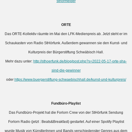
sthormelder
ORTE
Das ORTE-Kollektiv räumte im Mai den LFK-Medienpreis ab. Jetzt steht er im
Schaukasten von Radio StHörfunk. Außerdem gewannen sie den Kunst- und
Kulturpreis der Bürgerstiftung Schwäbisch Hall.
Mehr dazu unter:
http://sthoerfunk.de/blog/post.php?s=2022-05-17-orte-sha-
sind-die-gewinner
oder
https://www.buergerstiftung-schwaebischhall.de/kunst-und-kulturpreis/
Fundbüro-Playlist
Das Fundbüro-Projekt hat die Forlorn Crew von der StHörfunk Sendung
Forlorn Radio (jetzt : Beats&Breakfast) gestartet. Auf einer Spotify Playlist
wurde Musik von KünstlerInnen und Bands verschiedenster Genres aus dem