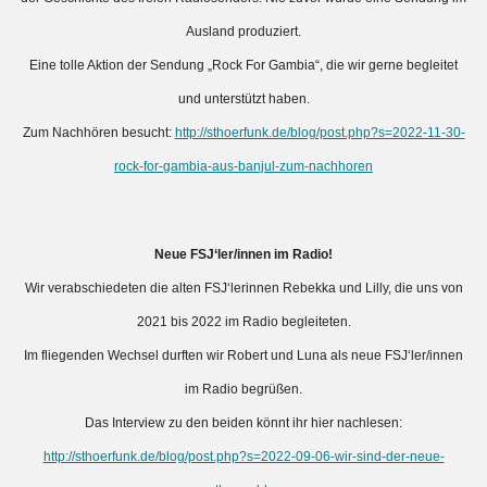
Ausland produziert.
Eine tolle Aktion der Sendung „Rock For Gambia“, die wir gerne begleitet
und unterstützt haben.
Zum Nachhören besucht:
http://sthoerfunk.de/blog/post.php?s=2022-11-30-
rock-for-gambia-aus-banjul-zum-nachhoren
Neue FSJ‘ler/innen im Radio!
Wir verabschiedeten die alten FSJ‘lerinnen Rebekka und Lilly, die uns von
2021 bis 2022 im Radio begleiteten.
Im fliegenden Wechsel durften wir Robert und Luna als neue FSJ‘ler/innen
im Radio begrüßen.
Das Interview zu den beiden könnt ihr hier nachlesen:
http://sthoerfunk.de/blog/post.php?s=2022-09-06-wir-sind-der-neue-