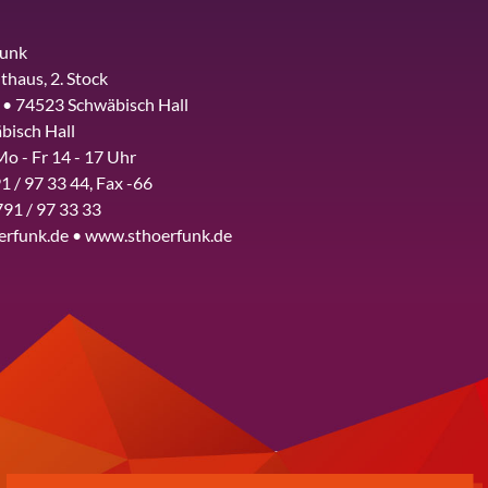
funk
thaus, 2. Stock
 • 74523 Schwäbisch Hall
bisch Hall
Mo - Fr 14 - 17 Uhr
1 / 97 33 44, Fax -66
791 / 97 33 33
erfunk.de • www.sthoerfunk.de