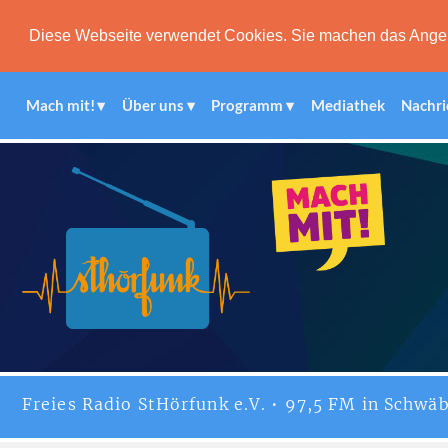
Diese Webseite verwendet Cookies. Sie machen das Angebot
Mach mit!
Über uns
Programm
Mediathek
Nachri
Freies
Radio StHörfunk
e.V. • 97,5 FM in Schwäb