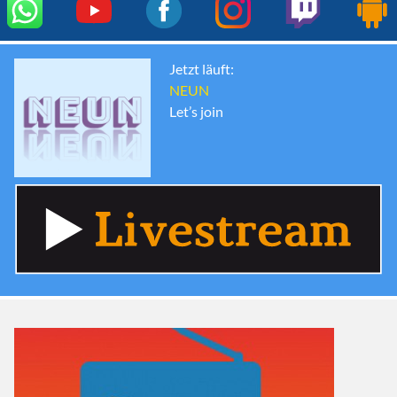
Jetzt läuft:
NEUN
Let’s join