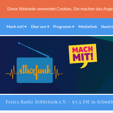
Diese Webseite verwendet Cookies. Sie machen das Angebot
Mach mit!
Über uns
Programm
Mediathek
Nachri
Freies
Radio StHörfunk
e.V. • 97,5 FM in Schwäb