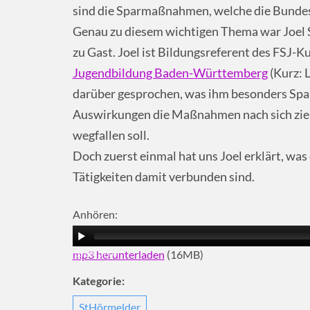
sind die Sparmaßnahmen, welche die Bundes
Genau zu diesem wichtigen Thema war Joel
zu Gast. Joel ist Bildungsreferent des FSJ-Ku
Jugendbildung Baden-Württemberg
(Kurz: 
darüber gesprochen, was ihm besonders Spaß
Auswirkungen die Maßnahmen nach sich ziehen
wegfallen soll.
Doch zuerst einmal hat uns Joel erklärt, was
Tätigkeiten damit verbunden sind.
Anhören:
mp3 herunterladen
(16MB)
00:00
|
07:08
Kategorie:
StHörmelder