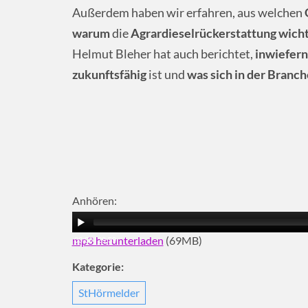
Außerdem haben wir erfahren, aus welchen
warum
die
Agrardieselrückerstattung wichti
Helmut Bleher hat auch berichtet,
inwiefern
zukunftsfähig
ist und
was sich in der Branch
Anhören:
mp3 herunterladen
(69MB)
00:00
|
29:59
Kategorie:
StHörmelder