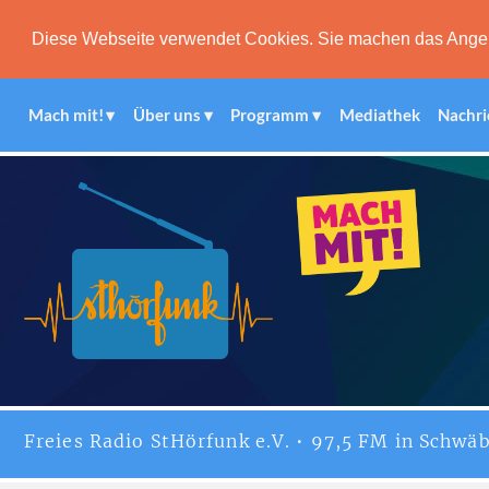
Diese Webseite verwendet Cookies. Sie machen das Angebot
Mach mit!
Über uns
Programm
Mediathek
Nachri
Freies
Radio StHörfunk
e.V. • 97,5 FM in Schwäb