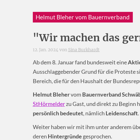
Helmut Bleher vom Bauernverband
"Wir machen das ger
12. Jan. 2024 von
Sina Burkhardt
Ab dem 8. Januar fand bundesweit eine
Akti
Ausschlaggebender Grund für die Proteste 
Bereich, die für den Haushalt der Bundesrep
Helmut Bleher
vom
Bauernverband Schwäb
StHörmelder
zu Gast, und direkt zu Beginn h
persönlich bedeutet
, nämlich
Leidenschaft
.
Weiter haben wir mit ihm unter anderem üb
deren
Hintergründe
gesprochen.