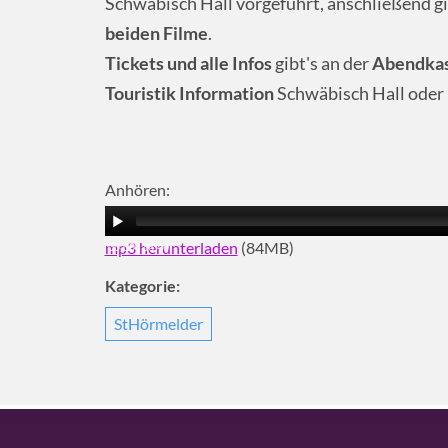
Schwäbisch Hall vorgeführt, anschließend gi
beiden Filme
.
Tickets und alle Infos
gibt's an der
Abendkas
Touristik Information
Schwäbisch Hall oder
Anhören:
mp3 herunterladen
(84MB)
00:00
|
36:40
Kategorie:
StHörmelder