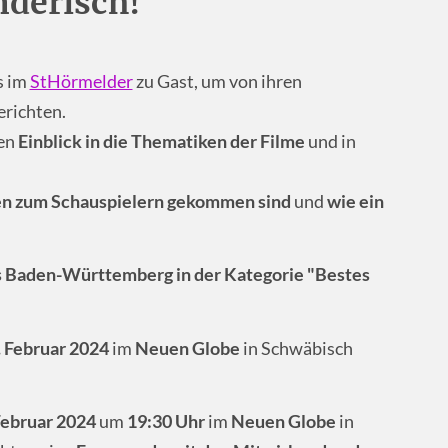
nderisch!"
s im
StHörmelder
zu Gast, um von ihren
erichten.
nen
Einblick in die Thematiken der Filme
und in
den zum Schauspielern gekommen sind
und
wie ein
s Baden-Württemberg in der Kategorie "Bestes
9. Februar 2024
im
Neuen Globe
in Schwäbisch
Februar 2024
um
19:30 Uhr
im
Neuen Globe
in