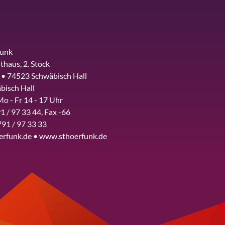
funk
thaus, 2. Stock
 • 74523 Schwäbisch Hall
bisch Hall
Mo - Fr 14 - 17 Uhr
1 / 97 33 44, Fax -66
791 / 97 33 33
erfunk.de • www.sthoerfunk.de