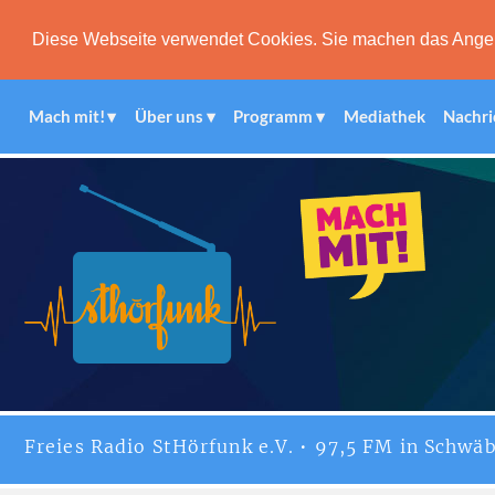
Diese Webseite verwendet Cookies. Sie machen das Angebot
Mach mit!
Über uns
Programm
Mediathek
Nachri
Freies
Radio StHörfunk
e.V. • 97,5 FM in Schwäb