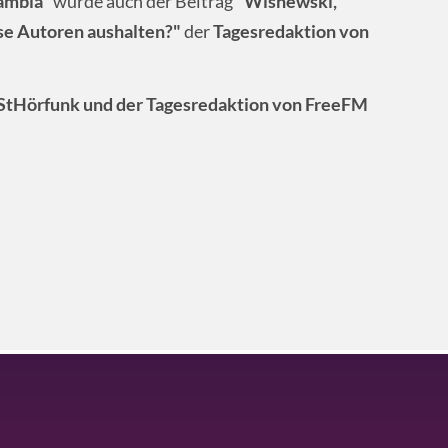
ambia"
wurde auch der Beitrag
"Wisnewski,
ese Autoren aushalten?"
der
Tagesredaktion von
o StHörfunk und der Tagesredaktion von FreeFM