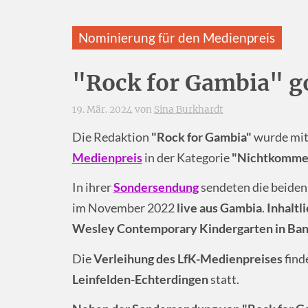
Nominierung für den Medienpreis
"Rock for Gambia" g
19. Mär. 2024 von
Sina Burkhardt
Die Redaktion
"Rock for Gambia"
wurde mit
Medienpreis
in der Kategorie
"Nichtkommerz
In ihrer
Sondersendung
sendeten die beide
im November 2022
live aus Gambia
.
Inhaltl
Wesley Contemporary Kindergarten in Banj
Die
Verleihung des LfK-Medienpreises
find
Leinfelden-Echterdingen
statt.