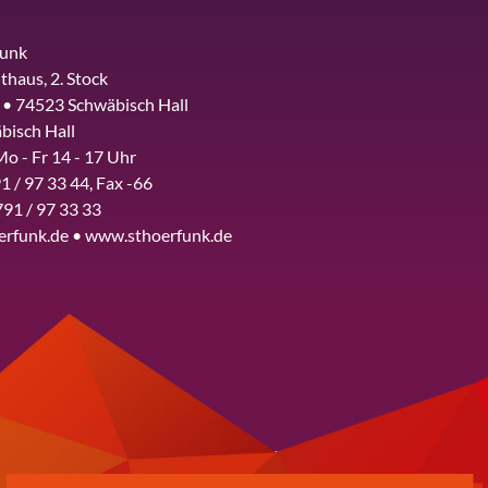
funk
thaus, 2. Stock
 • 74523 Schwäbisch Hall
bisch Hall
Mo - Fr 14 - 17 Uhr
1 / 97 33 44, Fax -66
791 / 97 33 33
erfunk.de • www.sthoerfunk.de