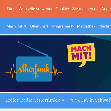
Diese Webseite verwendet Cookies. Sie machen das Angebot
Mach mit!
Über uns
Programm
Mediathek
Nachri
Freies
Radio StHörfunk
e.V. • 97,5 FM in Schwäb