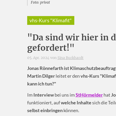
Foto: privat
vhs-Kurs "Klimafit"
"Da sind wir hier in
gefordert!"
05. Apr. 2024 von
Sina Burkhardt
Jonas Rönnefarth
ist Klimaschutzbeauftragt
Martin Dilger
leitet er den
vhs-Kurs "Klimaf
kann ich tun?"
Im
Interview
bei uns im
StHörmelder
hat
Jo
funktioniert, auf
welche Inhalte
sich die Tei
selbst einbringen
können.