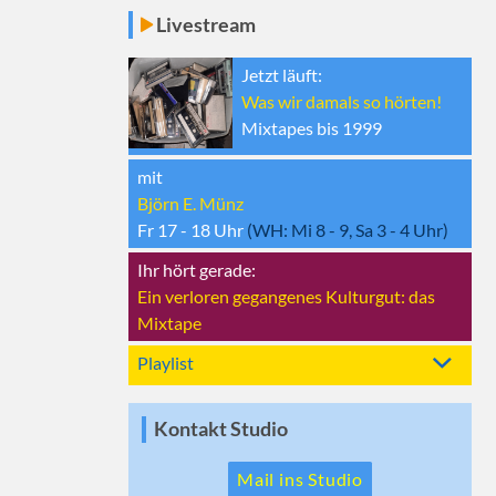
Livestream
Jetzt läuft:
Was wir damals so hörten!
Mixtapes bis 1999
mit
Björn E. Münz
Fr 17 - 18
Uhr
(WH:
Mi 8 - 9, Sa 3 - 4
Uhr)
Ihr hört gerade:
Ein verloren gegangenes Kulturgut: das
Mixtape
Playlist
Kontakt Studio
Mail ins Studio