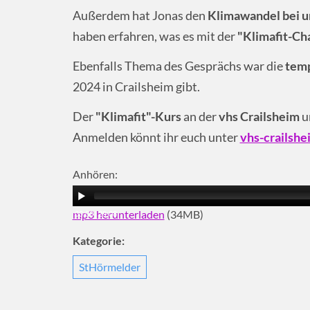
Außerdem hat Jonas den
Klimawandel bei u
haben erfahren, was es mit der
"Klimafit-Ch
Ebenfalls Thema des Gesprächs war die
tem
2024 in Crailsheim gibt.
Der
"Klimafit"-Kurs
an der
vhs Crailsheim
u
Anmelden könnt ihr euch unter
vhs-crailshe
Anhören:
mp3 herunterladen
(34MB)
00:00
|
29:08
Kategorie:
StHörmelder