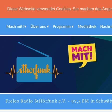
Diese Webseite verwendet Cookies. Sie machen das Angebot
Mach mit!
Über uns
Programm
Mediathek
Nachri
Freies
Radio StHörfunk
e.V. • 97,5 FM in Schwäb