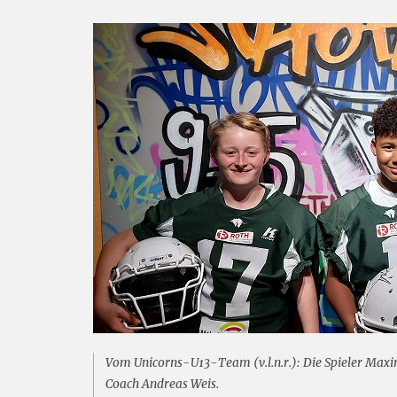
Vom Unicorns-U13-Team (v.l.n.r.): Die Spieler Max
Coach Andreas Weis.