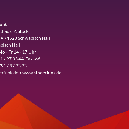
funk
thaus, 2. Stock
 • 74523 Schwäbisch Hall
bisch Hall
Mo - Fr 14 - 17 Uhr
1 / 97 33 44, Fax -66
791 / 97 33 33
erfunk.de • www.sthoerfunk.de