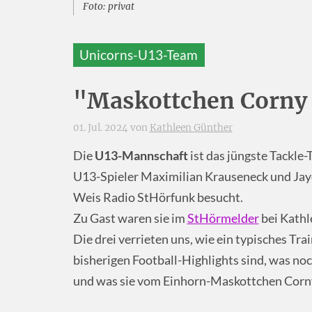
Foto: privat
Unicorns-U13-Team
"Maskottchen Corny i
01. Jul. 2024 von
Kathleen Günther
Die
U13-Mannschaft
ist das jüngste Tackle
U13-Spieler Maximilian Krauseneck und Ja
Weis Radio StHörfunk besucht.
Zu Gast waren sie im
StHörmelder
bei Kathl
Die drei verrieten uns, wie ein typisches Tra
bisherigen Football-Highlights sind, was no
und was sie vom Einhorn-Maskottchen Corny