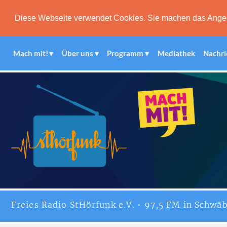
Diese Webseite verwendet Cookies. Sie machen das Angebot
Mach mit!
Über uns
Programm
Mediathek
Nachri
Freies
Radio StHörfunk
e.V. • 97,5 FM in Schwäb