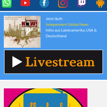
Jetzt läuft:
Independent Global News
Infos aus Lateinamerika, USA &
Deutschland